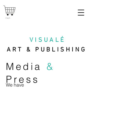
Cart
VISUAL
É
ART & PUBLISHING
Media
&
Press
We have