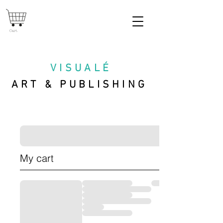
Cart
VISUAL
É
ART & PUBLISHING
My cart